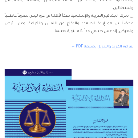
واستكباره مشيحاً وجهه عن أراجيف المرجفين والقعدة والمعوقين
والمتخاذلين.
إن تحرك الجماهير العربية والإسلامية دعماً لأهلنا في غزة ليس تصرفاً عاطفياً
محضاً, بل هو إرادة الصمود والدفاع عن النفس والكرامة, وعن الأرض
والعرض, إنه عمل طبيعي جداً لأنه الثورة بعينها.
لقراءة المزيد والتنزيل بصيغة PDF ←