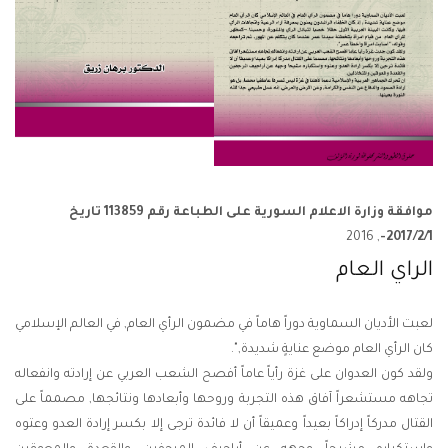
موافقة وزارة الاعلام السورية على الطباعة رقم 113859 تاريخ
, 2016
2017/2/1-
الراي العام
لعبت الأديان السماوية دوراً هاماً في مضمون الرأي العام, في العالم الإسلامي
كان الرأي العام موضع عنايةٍ شديدة,".
ولقد كون العدوان على غزة رأياً عاماً أفصح الشعب العربي عن إرادته وانفعاله
تجاهه مستشعراً آفاق هذه التجربة وروحها وأبعادها ونتائجها, مصمماً على
القتال مدركاً إدراكاً بعيداً وعميقاً أن لا فائدة ترجى إلا بكسر إرادة العدو وعتوه