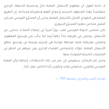
لا حاجة للقول أن مفهوم الأشغال العامة نتاج وحصيلة الاجتهاد الإداري
متعاضداً بهذا المجهود الضخم لإجماع الفقه ونظرياته ومبادئه، إن الطرق
العامة هي النموذج الأمثل للأشغال العامة، وحتى أن المشرّع الفرنسي لم يكن
أفضل منه من نظيره المشرًع السوري.
لكن مجلس الدولة الفرنسي لعب دوراً كبيراً في إعطاء أمثلة لا تحصى عن
الأشغال، ومضى في طريقه جاداً جاهداً وما فتأ يدأب على توسيع المفهوم،
وتمضي بعزيمته فكرة موجهة موجبة هي إصراره ورغبته في توسيع نطاق
الأشغال العامة، ليؤكد إختصاصي القضاء الإداري دون غيرهم في النظر في
المنازعات الناشئة المتولدة عنها.
ونحن قدر الإمكان سنعرض إلى قدر من تلك الاجتهادات إضافة لرأي الفقيه
الفرنسي والعربي، محاولين توليد وتكوين رأينا الخاص حول ذلك.
لقراءة المزيد والتنزيل بصيغة PDF ←