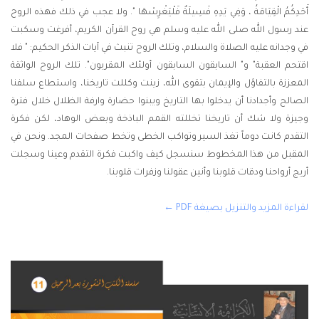
أَحَدِكُمُ الْقِيَامَةُ ، وَفِي يَدِهِ فَسِيلَةٌ فَلْيَغْرِسْهَا ". ولا عجب في ذلك فهذه الروح
عند رسول الله صلى الله عليه وسلم هي روح القرآن الكريم، أفرغت وسكبت
في وجدانه عليه الصلاة والسلام، وتلك الروح تنبث في آيات الذكر الحكيم: " فلا
اقتحم العقبة" و" السابقون السابقون أولئك المقربون". تلك الروح الواثقة
المعززة بالتفاؤل والإيمان بتقوى الله، زينت وكللت تاريخنا، واستطاع سلفنا
الصالح وأجدادنا أن يدخلوا بها التاريخ ويبنوا حضارة وارفة الظلال خلال فترة
وجيزة ولا شك أن تاريخنا تخللته القمم الباذخة وبعض الوهاد، لكن فكرة
التقدم كانت دوماً تغذ السير وتواكب الخطى وتخط صفحات المجد. ونحن في
المقبل من هذا المخطوط سنسجل كيف واكبت فكرة التقدم وعينا وسجلت
أريج أرواحنا ودقات قلوبنا وأنين عقولنا وزفرات قلوبنا.
لقراءة المزيد والتنزيل بصيغة PDF ←