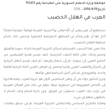
موافقة وزارة الاعلام السورية على الطباعة رقم 113413
تاريخ2016/4/19-
, 2016
العرب في الهلال الخصيب
نستطيع أن نقرر بيقين أن الله تعالى بوأ الجزيرة العربية موقعاً جغرافياً ممتازاً
أتاح لها أن تؤثر وتتأثر في المناطق الجغرافية المجاورة ونخص ذلك بالذكر
منطقة الهلال الخصيب.
ماذا يعني هذا التسرب المستمر لسكان الجزيرة العربية باتجاه سوريا والعراق
ومصر وذلك خلال كافة الحقب التاريخية، كيف نفسر هجرة الفينيقيين من
الخليج العربي إلى سوريا، ثم إلى شمال إفريقيا، ثم كيف نفسر انتقال البرابرة
إلى الجزائر والمغرب العربي وليبيا ومصر، إن الوطن العربي كتلة تاريخية ثقافية
واحدة، والعروبة إن لم تكن أصل السامية فهي توأمها.
ويرى الدكتور جواد علي أن وطن الساميين الأول هو جزيرة العرب، وفيه هاجروا
إلى الأماكن المعروفة التي استقروا فيها، فهم في ذلك مثل القبائل العربية
التي تركت بلاد العرب، استقرت في العراق، وفي بادية الشام وبلاد الشام لا
يختلفون عنهم في شيء.
وهكذا فالتاريخ السياسي والاجتماعي للجزيرة العربية، ثم في سياق عمليات