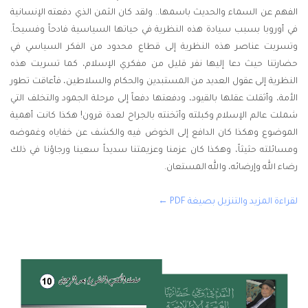
الفهم عن السماء والحديث باسمها.. ولقد كان الثمن الذي دفعته الإنسانية
في أوروبا بسبب سيادة هذه النظرية في حياتها السياسية فادحاً وفسيحاً.
وتسربت عناصر هذه النظرية إلى قطاع محدود من الفكر السياسي في
حضارتنا حيث دعا إليها نفر قليل من مفكري الإسلام، كما تسربت هذه
النظرية إلى عقول العديد من المستبدين والحكام والسلاطين، فأعاقت تطور
الأمة، وأثقلت عقلها بالقيود، ودفعتها دفعاً إلى مرحلة الجمود والتخلف التي
شملت عالم الإسلام وكبلته وأثخنته بالجراح لعدة قرون! هكذا كانت أهمية
الموضوع وهكذا كان الدافع إلى الخوض فيه والكشف عن خفاياه وغموضه
ومسائلته حثيثاً، وهكذا كان عزمنا وعزيمتنا سديداً سعينا ورجاؤنا في ذلك
رضاء الله وإرضائه، والله المستعان.
لقراءة المزيد والتنزيل بصيغة PDF ←