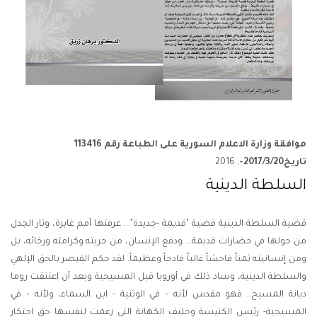
موافقة وزارة الاعلام السورية على الطباعة رقم 113416
تاريخ2017/3/20-
, 2016
السلطة الدينية
قضية السلطة الدينية قضية "قديمة -جديدة"... عرفتها أمم غابرة، وثار الجدل
من حولها في حضارات قديمة... ودفع الإنسان، من حريته وكرامته ورخائه، بل
ومن إنسانيته ثمناً فاحشاً غالباً فادحاً وعظيماً. لقد حكم القيصر بالحق الإلهي
والسلطة الدينية، وساد ذلك في أوروبا قبل المسيحية وبعد أن اعتنقت روما
ديانة المسيح.. فهو مقدس لأنه – في الوثنية - ابن السماء، ولأنه – في
المسيحية- رئيس الكنيسة وحليف الكهانة التي زعمت لنفسها حق احتكار