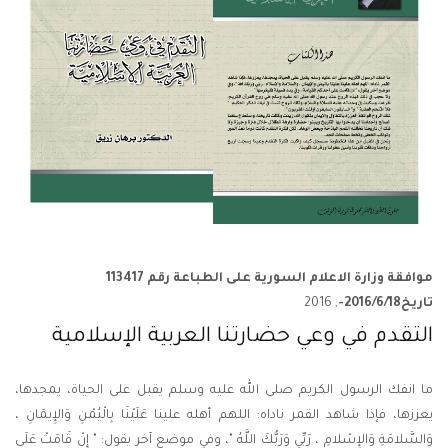
موافقة وزارة الاعلام السورية على الطباعة رقم 113417
تاريخ2016/6/18-
, 2016
التقدم في وعي حضارتنا العربية الإسلامية
ما انفك الرسول الكريم صلى الله عليه وسلم يقبل على الحياة، يمجدها،
يعززها، فإذا شاهد القمر ناداه: اللهم أهله علينا عَلَيْنَا بِالْيُمْنِ وَالإِيمَانِ ،
وَالسَّلامَةِ وَالإِسْلامِ ، رَبِّي وَرَبُّكَ اللَّهُ "، وفي موضع آخر يقول: " إِنْ قَامَتْ عَلَى