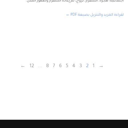
اجتماعية: هجرة، استقرار، نزوح، ثم إعادة استقرار وظهور المدن.
لقراءة المزيد والتنزيل بصيغة PDF ←
←
12
...
8
7
6
5
4
3
2
1
→