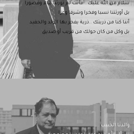
سلام من الله عليك...فأنت لم تورثنا مالا وقصورا
بل أورثتنا نسبا وفخرا وشرفا وعزا
أننا كنا من ذريتك ..ذرية يفخر بها الولد والحفيد
بل وكل من كان حولك من قريب أو صديق
والدنا الحبيب....