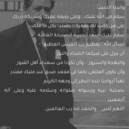
والدنا الحبيب...
سلام من الله عليك...وعلى رفيقة عمرك وشريكة دربك
على من كانت لك ظهرا....وسندا بكل ما ملكت
سلام عليك ايتها الحبيبة الصبيحة الغالية
نسأل الله العظيم رب العرش العظيم
أن ينزل على قبركما الضياء والنور
والبهجة والسرور....وأن تكونا من سعداء أهل القبور
وأن يكون الملتقى بكما في مقعد صدق عند مليك مقتدر
تهنأ أرواحنا بلذة النظر إلى وجهه الكريم
بصحبة نبيه ورسوله صلواته وسلامه عليه وعلى آله
أجمعين
اللهم آمين ...والحمد لله رب العالمين