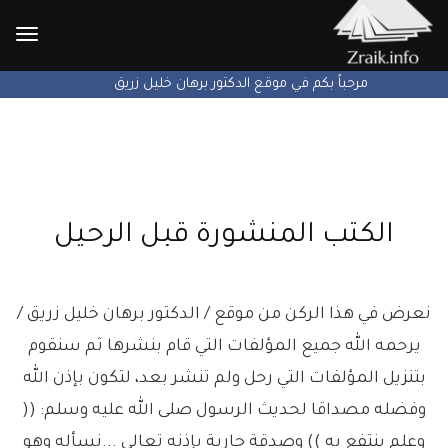
الإنتق
إلى
يتم الآن بعون الله تطوير الموقع ...
الكتب المنشورة قبل الرحيل
نعرض في هذا الركن من موقع / الدكتور برهان خليل زريق /
يرحمه الله جميع المؤلفات التي قام بنشرها ثم سنقوم
بتنزيل المؤلفات التي رحل ولم تنشر بعد، لتكون بإذن الله
وفضله مصداقا لحديث الرسول صلى الله عليه وسلم: ((
وعلم ينتفع به )) وصدقة جارية بإذنه تعالى ...نسأله وهو