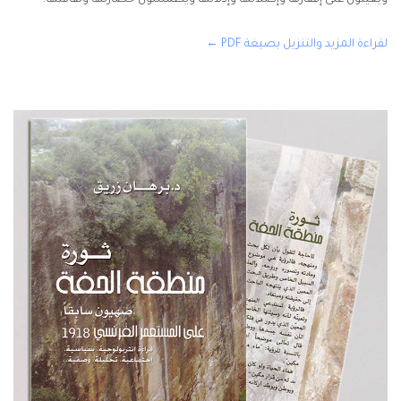
ويعينون على إفقارها وإضلالها وإذلالها ويطمسون حضارتها وثقافتها.
لقراءة المزيد والتنزيل بصيغة PDF ←