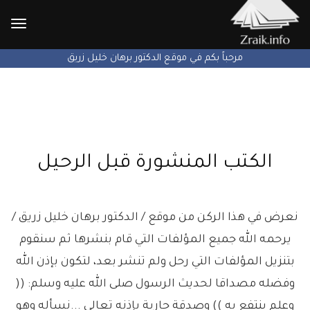
الإنتق
إلى
يتم الآن بعون الله تطوير الموقع ...
الكتب المنشورة قبل الرحيل
نعرض في هذا الركن من موقع / الدكتور برهان خليل زريق /
يرحمه الله جميع المؤلفات التي قام بنشرها ثم سنقوم
بتنزيل المؤلفات التي رحل ولم تنشر بعد، لتكون بإذن الله
وفضله مصداقا لحديث الرسول صلى الله عليه وسلم: ((
وعلم ينتفع به )) وصدقة جارية بإذنه تعالى ...نسأله وهو