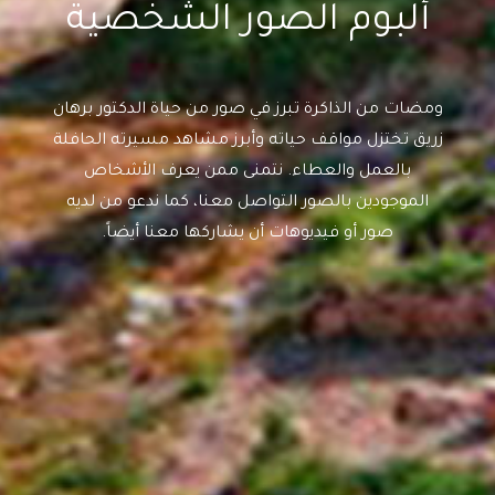
ألبوم الصور الشخصية
ومضات من الذاكرة تبرز في صور من حياة الدكتور برهان
زريق تختزل مواقف حياته وأبرز مشاهد مسيرته الحافلة
بالعمل والعطاء. نتمنى ممن يعرف الأشخاص
الموجودين بالصور التواصل معنا، كما ندعو من لديه
صور أو فيديوهات أن يشاركها معنا أيضاً.