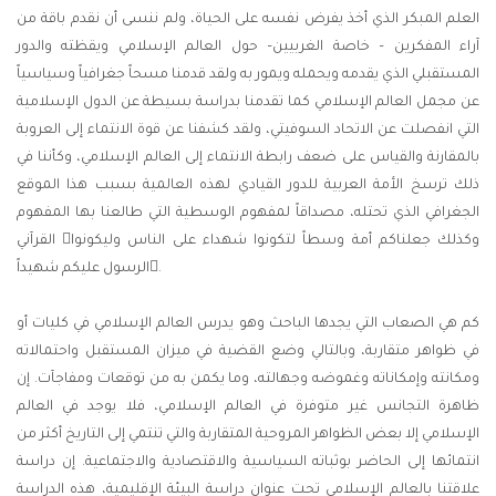
العلم المبكر الذي أخذ يفرض نفسه على الحياة، ولم ننسى أن نقدم باقة من
آراء المفكرين – خاصة الغربيين– حول العالم الإسلامي ويقظته والدور
المستقبلي الذي يقدمه ويحمله ويمور به ولقد قدمنا مسحاً جغرافياً وسياسياً
عن مجمل العالم الإسلامي كما تقدمنا بدراسة بسيطة عن الدول الإسلامية
التي انفصلت عن الاتحاد السوفيتي، ولقد كشفنا عن قوة الانتماء إلى العروبة
بالمقارنة والقياس على ضعف رابطة الانتماء إلى العالم الإسلامي، وكأننا في
ذلك ترسخ الأمة العربية للدور القيادي لهذه العالمية بسبب هذا الموقع
الجغرافي الذي تحتله، مصداقاً لمفهوم الوسطية التي طالعنا بها المفهوم
القرآني وكذلك جعلناكم أمة وسطاً لتكونوا شهداء على الناس وليكونوا
الرسول عليكم شهيداً.
كم هي الصعاب التي يجدها الباحث وهو يدرس العالم الإسلامي في كليات أو
في ظواهر متقاربة، وبالتالي وضع القضية في ميزان المستقبل واحتمالاته
ومكانته وإمكاناته وغموضه وجهالته، وما يكمن به من توقعات ومفاجآت. إن
ظاهرة التجانس غير متوفرة في العالم الإسلامي، فلا يوجد في العالم
الإسلامي إلا بعض الظواهر المروحية المتقاربة والتي تنتمي إلى التاريخ أكثر من
انتمائها إلى الحاضر بوثباته السياسية والاقتصادية والاجتماعية. إن دراسة
علاقتنا بالعالم الإسلامي تحت عنوان دراسة البيئة الإقليمية، هذه الدراسة