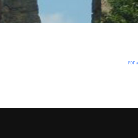
P
موقع الدكتور المحامي برهان زريق
، جميع الحقوق محفوظة لورثة الدكتور برهان