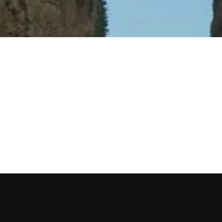
 زريق.