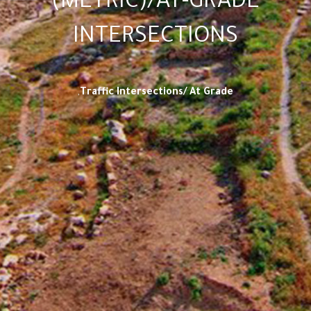
(METRIC)/AT-GRADE
INTERSECTIONS
,
Traffic Intersections/ At Grade