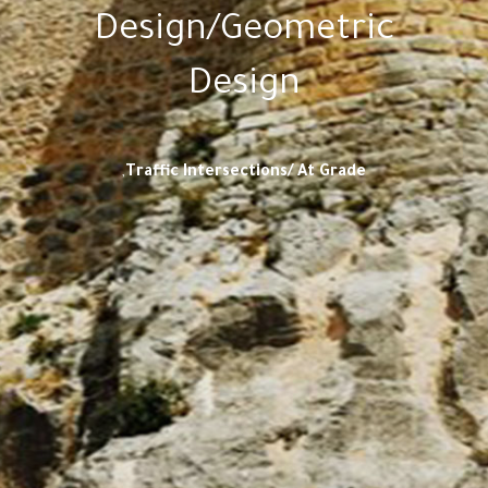
Design/Geometric
Design
,
Traffic Intersections/ At Grade