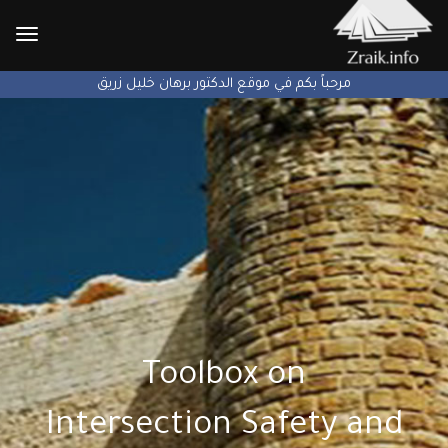
الإنتق
إلى
مرحباً بكم في موقع الدكتور برهان خليل زريق
Toolbox on
Intersection Safety and