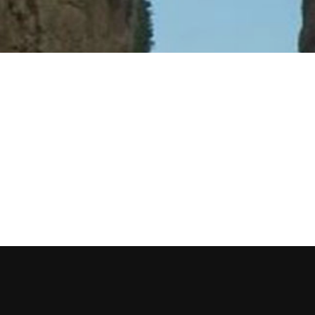
 زريق.