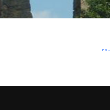
P
موقع الدكتور المحامي برهان زريق
، جميع الحقوق محفوظة لورثة الدكتور برهان