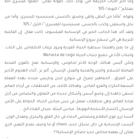
وما أكثر الآيات الكريمة التي تؤكد ذلك، كقوله تعالى: "اعملوا فيسرى الله
عملكم" / التوبة / 105.
وقوله: "فأما من أعطى واتقى وصدق بالحسنى فسنيسره لليسرى، وأما من
بخل واستغنى وكذب بالحسنى، فسنيسره للعسرى" / الليل / 105.
ولقد أكد هذا الجانب الخير في الإنسانية الفيلسوف كانت فقال: إن القابلية
للتربية هي التي تسمح ببزوغ الإنسانية.
إن ما يميز راهنيتنا سيطرة الحياة الفردية وبروز نزعات الانكماش على الذات،
وانبثات الأنا في جميع جنبات الحياة Metasta de l.ego.
ولكن أليس هنالك الوجه الآخر لجانوس، والإنسانية تعج بالقوى المحبة
العاملة للسلام والخير والمحبة والعدل الإنساني، ألم نر ـ أثناء الهجوم الأخير
على العراق ـ الجماهير تصرخ في شوارع لندن وباريس مندده بهذه الفعلة
البشعة النكراء والغزو الماجن، وهنالك الآلاف من المنظمات في أرجاء العالم
تسعى جاهدة إلى وضع أسس وأشكال جديدة من التعاون والتضامن من أجل
قيادة العالم، وهي منظمات تعمل في شتى ميادين الحياة: الحفاظ على الأمن
الإنساني (انتشار الأسلحة النووية) ـ ميادين البيئة ـ ميدان الغذاء الخ.....
ألسنا نرى قوى الظلام ومصاصي الدماء في حال القلق والبحران وفقدان الوزن.
أليست الإنسانية في حال تشكل جديد: chaos أو ما وصف بعدم التعين الذي
يمكن أن يعقبه مخاض جديد لصالح الإنسانية؟؟.