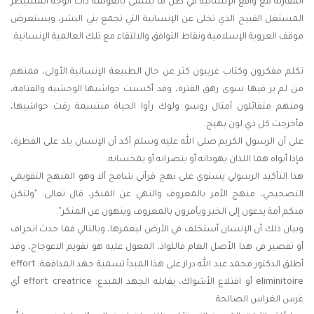
المقارنة مع واقع الإنسانية في ظل ما يسمى بالعولمة ذات الوجه المسيطر
المستغل القبيح الذي تخلى عن الإنسانية التي تجمع بني البشر، ويستعرض
موقف العروبة الإسلامية ونقاط التوافق والالتقاء مع تلك العالمية الإنسانية.
تكلم مفكرون وكتاب غربيون كثر عن حال الطبيعة الإنسانية الأولى، فمنهم
من لم ير فيها سوى رهق القترة، وقد أكسبت حواشيها الوحشية والقتامة،
ومنهم متفائلون أمثال روسو ولوك رأوا الحياة مبتسمة رقت حواشيها،
فأخرجت كل ذي لون بهيج.
على أن الرسول الكريم صلى الله عليه وسلم أكد أن الإنسان يلد على الفطرة،
فإذا أبواه هما اللذان يهودانه أو ينصرانه أو يمجسانه.
هذا التأكيد الرسولي يستوي على نهج قرآني شامخ ألا وهو المنهج التقويمي
التصحيحي، منهج الأمر بالمعروف والنهي عن المنكر، قال تعالى: "ولتكن
منكم أمة يدعون إلى الخير ويأمرون بالمعروف وينهون عن المنكر".
وبيان ذلك أن الإنسان أستخلف في الأرض ليعمرها، وبالتالي فما حدث انحراف
أو تقصير في هذا الأصل العام فاللواذ، المعول عليه هو تقويم الاعوجاج، وقد
أطلق الدكتور محمد عبد الله دراز على هذا المبدأ تسمية جهد المدافعة: effort
eliminitoire أو اقتلاع الأشواك، يقابله الجهد المبدع: effort creatrice أي
غرس الغراس الصالحة.