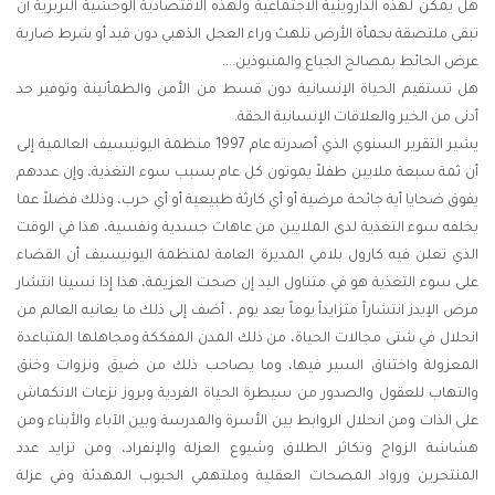
هل يمكن لهذه الداروينية الاجتماعية ولهذه الاقتصادية الوحشية البربرية أن
تبقى ملتصقة بحمأة الأرض تلهث وراء العجل الذهبي دون قيد أو شرط ضاربة
عرض الحائط بمصالح الجياع والمنبوذين....
هل تستقيم الحياة الإنسانية دون قسط من الأمن والطمأنينة وتوفير حد
أدنى من الخير والعلاقات الإنسانية الحقة.
يشير التقرير السنوي الذي أصدرته عام 1997 منظمة اليونيسيف العالمية إلى
أن ثمة سبعة ملايين طفلاً يموتون كل عام بسبب سوء التغذية، وإن عددهم
يفوق ضحايا أية جائحة مرضية أو أي كارثة طبيعية أو أي حرب، وذلك فضلاً عما
يخلفه سوء التغذية لدى الملايين من عاهات جسدية ونفسية، هذا في الوقت
الذي تعلن فيه كارول بلامي المديرة العامة لمنظمة اليونيسيف أن القضاء
على سوء التغذية هو في متناول اليد إن صحت العزيمة، هذا إذا نسينا انتشار
مرض الإيدز انتشاراً متزايداً يوماً بعد يوم ، أضف إلى ذلك ما يعانيه العالم من
انحلال في شتى مجالات الحياة، من ذلك المدن المفككة ومجاهلها المتباعدة
المعزولة واختناق السير فيها، وما يصاحب ذلك من ضيق ونزوات وخنق
والتهاب للعقول والصدور من سيطرة الحياة الفردية وبروز نزعات الانكماش
على الذات ومن انحلال الروابط بين الأسرة والمدرسة وبين الآباء والأبناء ومن
هشاشة الزواج وتكاثر الطلاق وشيوع العزلة والإنفراد، ومن تزايد عدد
المنتحرين ورواد المصحات العقلية وملتهمي الحبوب المهدئة وفي عزلة