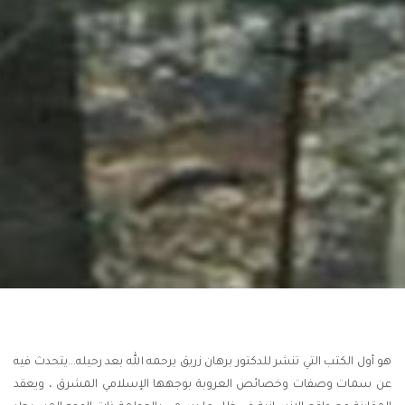
هو أول الكتب التي تنشر للدكتور برهان زريق يرحمه الله بعد رحيله...يتحدث فيه
عن سمات وصفات وخصائص العروبة بوجهها الإسلامي المشرق ، ويعقد