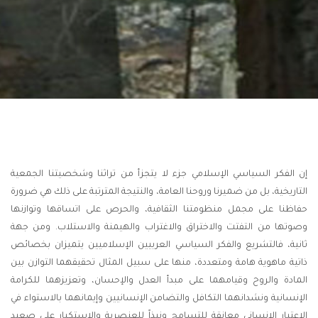
إن الفكر السياسي الإسلامي جزء لا يتجزأ من تراثنا وشخصيتنا الجمعية
التاريخية، بل من ضميرنا وروحنا العامة، والنتيجة المترتبة على ذلك هي ضرورة
حفاظنا على مجمل منظومتنا الثقافية، والحرص على اتساقها وتوازنها
وصوتها من التفتت والاختراق والاغتراب والهيمنة والاستلاب. ومن جهة
ثانية، فالتشريع والفكر السياسي العربيين الإسلاميين يتميزان بخصائص
ذاتية ماهوية هامة ومتعددة، منها على سبيل المثال تحقيقهما التوازن بين
المادة والروح وقيامهما على مبدأ العدل والإحسان، وتعزيزهما للكرامة
الإنسانية ونشدانهما التكافل والتضامن الإنسانيين وإيمانهما بالاستواء في
الاعتبار الإنساني معانقة للتسامح ونبذاً للعنصرية والاستكبار على صعيد