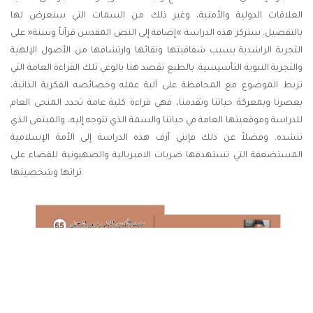
العلاقات الدولية والأمنية، وغير ذلك من السمات التي سنعرض لها
بالتفصيل. ستركز هذه الدراسة »إضافة إلى النص المقدس قرآناً وسنة« على
التجربة الراشدية بسبب شفافيتها ونقائها وارتشافها من الأصول الإلهية
والتجربة النبوية التأسيسية. بالطبع نقصد هنا بالوعي تلك القراءة العامة التي
تربط الموضوع مع المحافظة على آلية عمله وخصائصه الفكرية الذاتية،
بعصرنا وبمعركة حياتنا وتقدمنا، فهي قراءة كلية عامة تحدد المنحى العام
للدراسة وموقعيتها العامة في حياتنا والسمة الذي تتوجه إليه، والمبتغى الذي
تنشده. وفضلاً عن ذلك فإنني أزف هذه الدراسة إلى الأمة الإسلامية
المستضعفة التي تستهدفها ضربات الامبريالية والصهيونية للقضاء على
تراثها وشخصيتها.